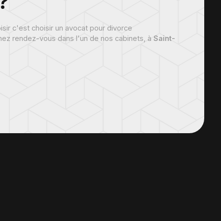
?
isir c'est choisir un avocat pour divorce
ez rendez-vous dans l'un de nos cabinets, à
Saint-