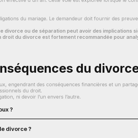
n effective d'un an. Cette voie est explorée lorsque le con
ations du mariage. Le demandeur doit fournir des preuves 
de divorce ou de séparation peut avoir des implications sig
 droit du divorce est fortement recommandée pour analys
onséquences du divorce
poux, engendrant des conséquences financières et un partage
ssionnels du droit.
tion, ni devoir l’un envers l’autre.
oux ?
de divorce ?