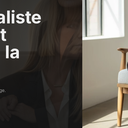
liste
t
 la
ge.