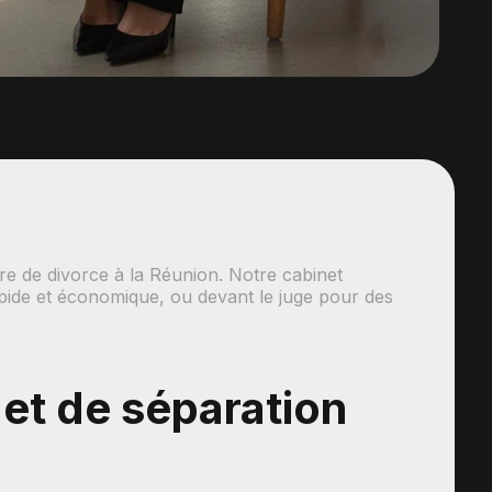
e de divorce à la Réunion. Notre cabinet
apide et économique, ou devant le juge pour des
 et de séparation