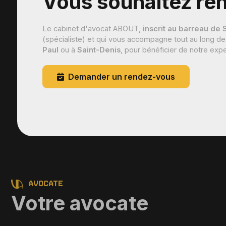
Vous souhaitez re
Le cabinet d'avocat ABOUT,
inscrit au barreau de 
(spécialiste) et qui vous accompagne tout au long de
Paul
ou à
Saint-Denis
, pour bénéficier de notre expe
Demander un rendez-vous
Avocate
Votre avocate