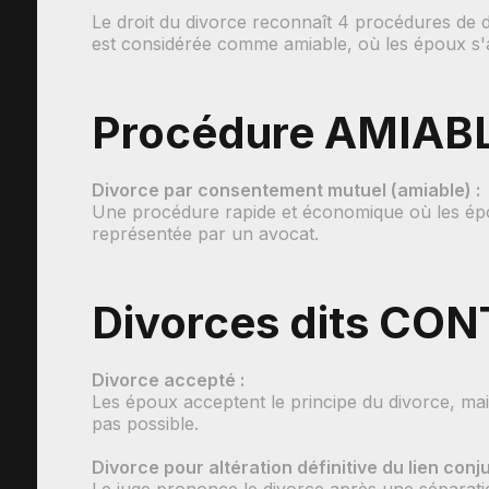
Le droit du divorce reconnaît 4 procédures de d
est considérée comme amiable, où les époux s'a
Procédure AMIAB
Divorce par consentement mutuel (amiable) :
Une procédure rapide et économique où les époux
représentée par un avocat.
Divorces dits CO
Divorce accepté :
Les époux acceptent le principe du divorce, mai
pas possible.
Divorce pour altération définitive du lien conju