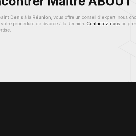
ncontrer Maître ABOUT 
Saint Denis
à la
Réunion
, vous offre un conseil d'expert, nous cho
 votre procédure de divorce à la Réunion.
Contactez-nous
ou pren
rtise.