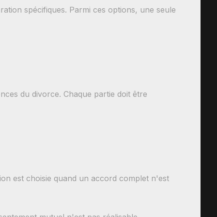
ration spécifiques. Parmi ces options, une seule
nces du divorce. Chaque partie doit être
tion est choisie quand un accord complet n'est