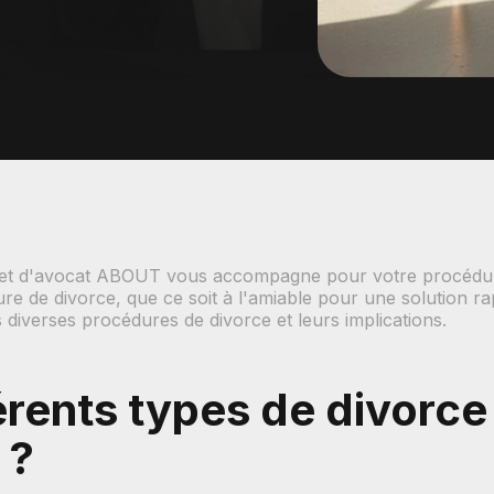
binet d'avocat ABOUT vous accompagne pour votre procédur
re de divorce, que ce soit à l'amiable pour une solution r
s diverses procédures de divorce et leurs implications.
érents types de divorce
 ?