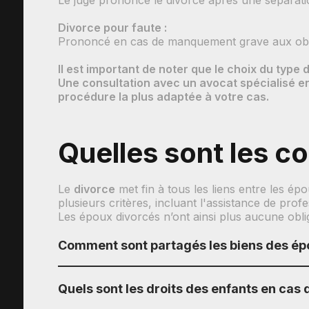
Le juge prononce le divorce après une séparatio
Divorce pour faute :
Prononcé en cas de manquement grave aux oblig
Il est important de noter que le choix du type 
Une consultation avec un avocat spécialisé en
procédure la plus adaptée à votre cas.
Quelles sont les c
Le
divorce
met fin à tous les liens entre les é
plusieurs critères, incluant l'assistance de profe
Les époux divorcés n’ont ainsi plus aucune obliga
Comment sont partagés les biens des ép
Quels sont les droits des enfants en cas 